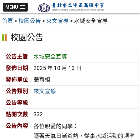
跳
MENU
至
首頁
>
校園公告
>
來文宣導
>
水域安全宣導
主
要
校園公告
內
容
公告主旨
水域安全宣導
區
發佈日期
2025 年 10 月 13 日
發佈單位
體育組
公告類別
來文宣導
公告等級
點閱次數
332
公告內容
各位親愛的同學：
隨著天氣日漸炎熱，從事水域活動的頻率