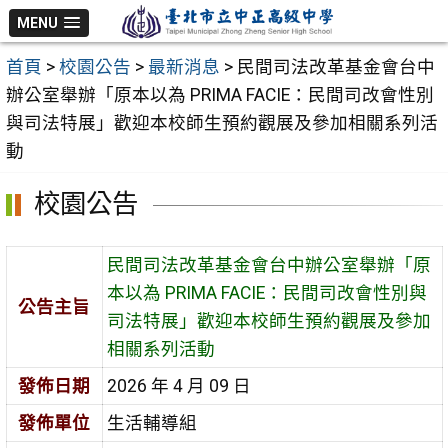
跳
MENU
至
首頁
>
校園公告
>
最新消息
>
民間司法改革基金會台中
主
辦公室舉辦「原本以為 PRIMA FACIE：民間司改會性別
要
與司法特展」歡迎本校師生預約觀展及參加相關系列活
內
動
容
區
校園公告
民間司法改革基金會台中辦公室舉辦「原
本以為 PRIMA FACIE：民間司改會性別與
公告主旨
司法特展」歡迎本校師生預約觀展及參加
相關系列活動
發佈日期
2026 年 4 月 09 日
發佈單位
生活輔導組