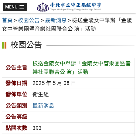
跳
MENU
至
首頁
>
校園公告
>
最新消息
>
檢送金陵女中舉辦「金陵
主
女中管樂團暨音樂社團聯合公 演」活動
要
內
校園公告
容
區
檢送金陵女中舉辦「金陵女中管樂團暨音
公告主旨
樂社團聯合公 演」活動
發佈日期
2025 年 5 月 08 日
發佈單位
衛生組
公告類別
最新消息
公告等級
點閱次數
393