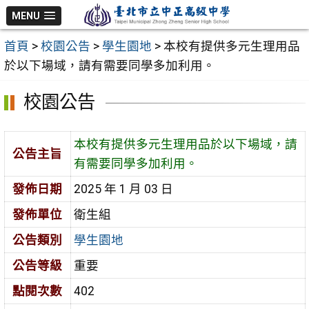
跳
MENU
至
首頁
>
校園公告
>
學生園地
>
本校有提供多元生理用品
主
於以下場域，請有需要同學多加利用。
要
內
校園公告
容
區
本校有提供多元生理用品於以下場域，請
公告主旨
有需要同學多加利用。
發佈日期
2025 年 1 月 03 日
發佈單位
衛生組
公告類別
學生園地
公告等級
重要
點閱次數
402