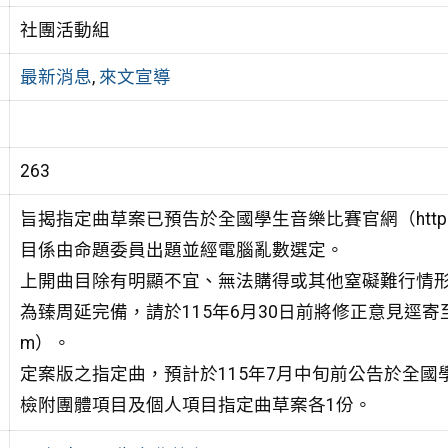
社團活動組
最新消息
,
來文宣導
263
旨揭指定曲草案已預告於全國學生音樂比賽官網（https://web.a
目係由命題委員出題並經電腦亂數選定。
上開曲目除有明顯不宜、無法購得或其他窒礙難行情
為臻周延完備，請於115年6月30日前將修正意見逕寄至音樂比
m）。
定案版之指定曲，預計於115年7月中旬前公告於全國
檢附團體項目及個人項目指定曲草案各1份。