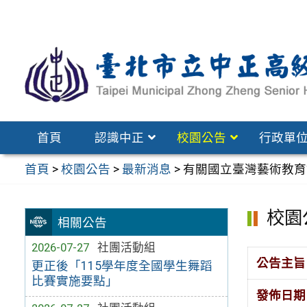
跳
至
主
要
內
容
區
首頁
認識中正
校園公告
行政單
首頁
>
校園公告
>
最新消息
>
有關國立臺灣藝術教育
校園
相關公告
2026-07-27
社團活動組
公告主旨
更正後「115學年度全國學生舞蹈
比賽實施要點」
發佈日期