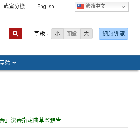
處室分機
English
繁體中文
字級：
送出
網站導覽
小
預設
大
搜
尋：
團體
比賽」決賽指定曲草案預告