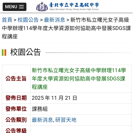
跳
MENU
至
首頁
>
校園公告
>
最新消息
>
新竹市私立曙光女子高級
主
中學辦理114學年度大學資源如何協助高中發展SDGS課
要
程講座
內
容
校園公告
區
新竹市私立曙光女子高級中學辦理114學
公告主旨
年度大學資源如何協助高中發展SDGS課
程講座
發佈日期
2025 年 11 月 21 日
發佈單位
課務組
公告類別
最新消息
,
研習天地
公告等級