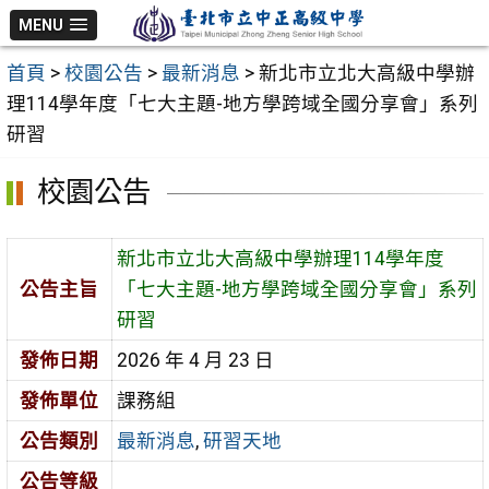
跳
MENU
至
首頁
>
校園公告
>
最新消息
>
新北市立北大高級中學辦
主
理114學年度「七大主題-地方學跨域全國分享會」系列
要
研習
內
容
校園公告
區
新北市立北大高級中學辦理114學年度
公告主旨
「七大主題-地方學跨域全國分享會」系列
研習
發佈日期
2026 年 4 月 23 日
發佈單位
課務組
公告類別
最新消息
,
研習天地
公告等級