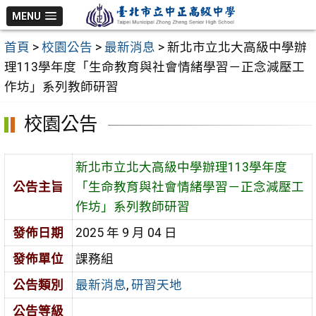
跳
MENU
至
首頁
>
校園公告
>
最新消息
>
新北市立北大高級中學辦
主
理113學年度「生命教育與社會情緒學習－正念減壓工
要
作坊」系列教師研習
內
容
校園公告
區
新北市立北大高級中學辦理113學年度
公告主旨
「生命教育與社會情緒學習－正念減壓工
作坊」系列教師研習
發佈日期
2025 年 9 月 04 日
發佈單位
課務組
公告類別
最新消息
,
研習天地
公告等級