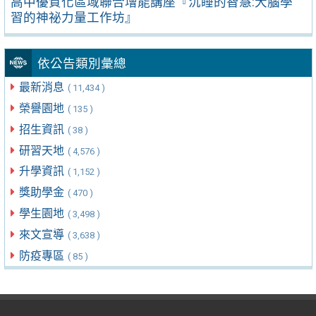
高中優質化區域聯合增能講座『沉睡的智慧:大腦學
習的神祕力量工作坊』
依公告類別彙總
最新消息
( 11,434 )
榮譽園地
( 135 )
招生資訊
( 38 )
研習天地
( 4,576 )
升學資訊
( 1,152 )
獎助學金
( 470 )
學生園地
( 3,498 )
來文宣導
( 3,638 )
防疫專區
( 85 )