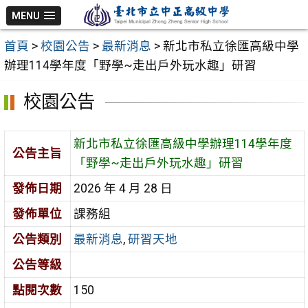
跳
MENU
至
首頁
>
校園公告
>
最新消息
>
新北市私立徐匯高級中學
主
辦理114學年度「野學~走出戶外玩水趣」研習
要
內
校園公告
容
區
新北市私立徐匯高級中學辦理114學年度
公告主旨
「野學~走出戶外玩水趣」研習
發佈日期
2026 年 4 月 28 日
發佈單位
課務組
公告類別
最新消息
,
研習天地
公告等級
點閱次數
150