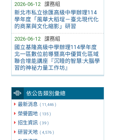
2026-06-12
課務組
新北市私立徐匯高級中學辦理114
學年度「風華大稻埕－臺北現代化
的商業與文化縮影」研習
2026-06-12
課務組
國立基隆高級中學辦理114學年度
北一區數位前導暨高中優質化區域
聯合增能講座『沉睡的智慧:大腦學
習的神祕力量工作坊』
依公告類別彙總
最新消息
( 11,446 )
榮譽園地
( 135 )
招生資訊
( 39 )
研習天地
( 4,576 )