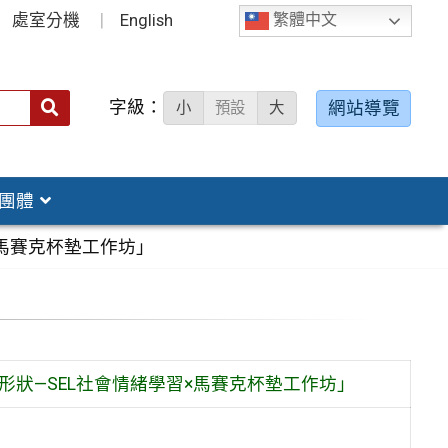
處室分機
English
繁體中文
字級：
送出
網站導覽
小
預設
大
搜
尋：
團體
×馬賽克杯墊工作坊」
形狀—SEL社會情緒學習×馬賽克杯墊工作坊」