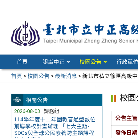
跳
至
主
要
內
容
區
首頁
認識中正
校園公告
行政單
首頁
>
校園公告
>
最新消息
>
新北市私立徐匯高級中
校園
相關公告
2026-08-03
課務組
公告主旨
114學年度十二年國教普通型數位
前導學校計畫辦理 「七大主題-
發佈日期
SDGs與全球公民素養跨主題課程