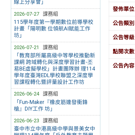
線上分享會」
發佈單位
2026-07-27
課務組
115學年度第一學期數位前導學校
公告類別
計畫「陽明數 位領航AI賦能工作
坊」
公告等級
2026-07-21
課務組
點閱次數
「教育部所屬高級中等學校推動新
課綱 跨域轉化與深度學習計畫-丕
公告內容
易BE虛擬學校」計畫團隊辦 理114
學年度臺灣EDL學校聯盟之深度學
習課程轉化暨評量設計工作坊
2026-06-24
課務組
「Fun-Maker『橡皮筋連發衝鋒
槍』DIY工作 坊」
2026-06-23
課務組
臺中市立中港高級中學與景美女中