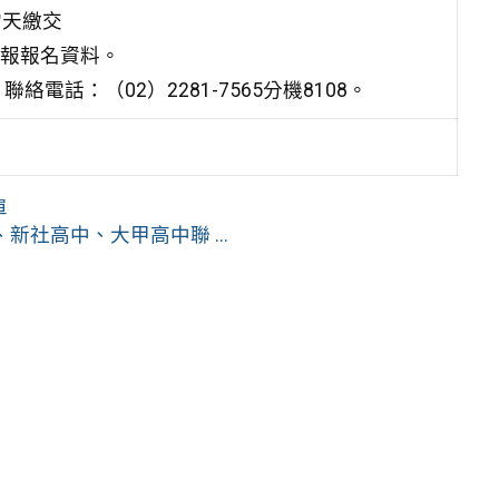
當天繳交
址填報報名資料。
話：（02）2281-7565分機8108。
單
社高中、大甲高中聯 ...