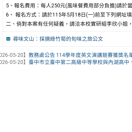
5、報名費用：每人250元(風味餐費用部分負擔)請於
6、 報名方式：請於115年5月18日(一)前至下列網
二、倘對本案有任何疑義，請洽本校實研組李欣小姐，聯絡電
尋味文山：採摘綠竹筍的旬味之旅公文
026-05-20】
教務處公告 114學年度英文演講競賽獲獎名
026-05-20】
臺中市立臺中第二高級中等學校與內湖高中、新