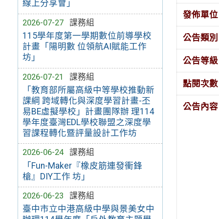
線上分享會」
發佈單位
2026-07-27
課務組
115學年度第一學期數位前導學校
公告類別
計畫「陽明數 位領航AI賦能工作
坊」
公告等級
2026-07-21
課務組
點閱次數
「教育部所屬高級中等學校推動新
課綱 跨域轉化與深度學習計畫-丕
公告內容
易BE虛擬學校」計畫團隊辦 理114
學年度臺灣EDL學校聯盟之深度學
習課程轉化暨評量設計工作坊
2026-06-24
課務組
「Fun-Maker『橡皮筋連發衝鋒
槍』DIY工作 坊」
2026-06-23
課務組
臺中市立中港高級中學與景美女中