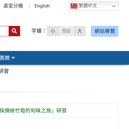
處室分機
English
繁體中文
字級：
送出
網站導覽
小
預設
大
搜
尋：
團體
研習
：採摘綠竹筍的旬味之旅」研習