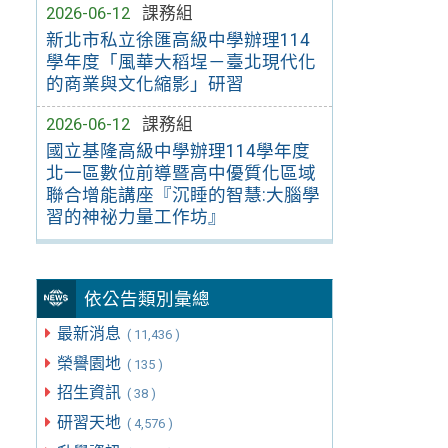
2026-06-12
課務組
新北市私立徐匯高級中學辦理114
學年度「風華大稻埕－臺北現代化
的商業與文化縮影」研習
2026-06-12
課務組
國立基隆高級中學辦理114學年度
北一區數位前導暨高中優質化區域
聯合增能講座『沉睡的智慧:大腦學
習的神祕力量工作坊』
依公告類別彙總
最新消息
( 11,436 )
榮譽園地
( 135 )
招生資訊
( 38 )
研習天地
( 4,576 )