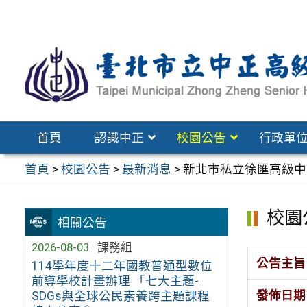
跳
至
主
要
內
容
區
首頁
認識中正
校園公告
行政單
首頁
>
校園公告
>
最新消息
>
新北市私立徐匯高級中
校園
相關公告
2026-08-03
課務組
公告主旨
114學年度十二年國教普通型數位
前導學校計畫辦理 「七大主題-
發佈日期
SDGs與全球公民素養跨主題課程