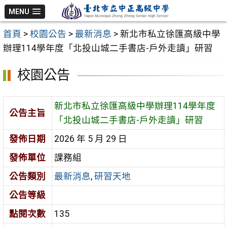
跳
MENU
至
首頁
>
校園公告
>
最新消息
>
新北市私立徐匯高級中學
主
辦理114學年度「北投山城二手書店-戶外走讀」研習
要
內
校園公告
容
區
新北市私立徐匯高級中學辦理114學年度
公告主旨
「北投山城二手書店-戶外走讀」研習
發佈日期
2026 年 5 月 29 日
發佈單位
課務組
公告類別
最新消息
,
研習天地
公告等級
點閱次數
135