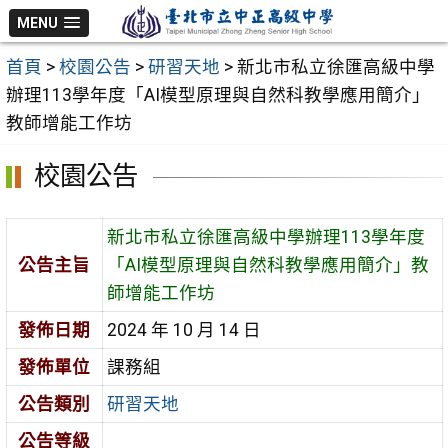
跳
MENU
至
首頁
>
校園公告
>
研習天地
>
新北市私立徐匯高級中學
主
辦理113學年度「AI模型原理與自然科教學應用簡介」
要
教師增能工作坊
內
容
校園公告
區
新北市私立徐匯高級中學辦理113學年度
公告主旨
「AI模型原理與自然科教學應用簡介」教
師增能工作坊
發佈日期
2024 年 10 月 14 日
發佈單位
課務組
公告類別
研習天地
公告等級