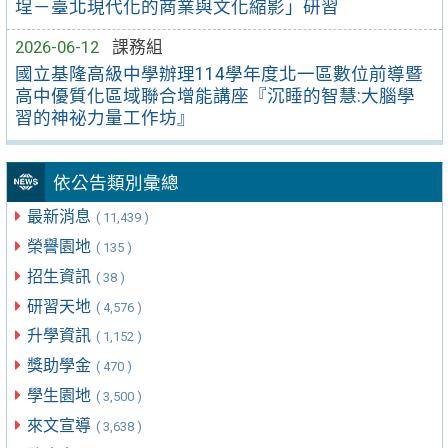
埕－臺北現代化的商業與文化縮影」研習
2026-06-12
課務組
國立基隆高級中學辦理114學年度北一區數位前導暨
高中優質化區域聯合增能講座『沉睡的智慧:大腦學
習的神祕力量工作坊』
依公告類別彙總
最新消息
( 11,439 )
榮譽園地
( 135 )
招生資訊
( 38 )
研習天地
( 4,576 )
升學資訊
( 1,152 )
獎助學金
( 470 )
學生園地
( 3,500 )
來文宣導
( 3,638 )