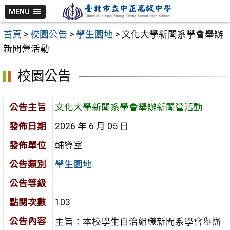
跳
MENU
至
首頁
>
校園公告
>
學生園地
>
文化大學新聞系學會舉辦
主
新聞營活動
要
內
校園公告
容
區
公告主旨
文化大學新聞系學會舉辦新聞營活動
發佈日期
2026 年 6 月 05 日
發佈單位
輔導室
公告類別
學生園地
公告等級
點閱次數
103
公告內容
主旨：本校學生自治組織新聞系學會舉辦