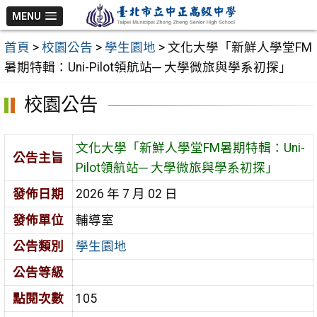
跳
MENU
至
首頁
>
校園公告
>
學生園地
>
文化大學「新鮮人學堂FM
主
暑期特輯：Uni-Pilot領航站─ 大學微旅與學系初探」
要
內
校園公告
容
區
文化大學「新鮮人學堂FM暑期特輯：Uni-
公告主旨
Pilot領航站─ 大學微旅與學系初探」
發佈日期
2026 年 7 月 02 日
發佈單位
輔導室
公告類別
學生園地
公告等級
點閱次數
105