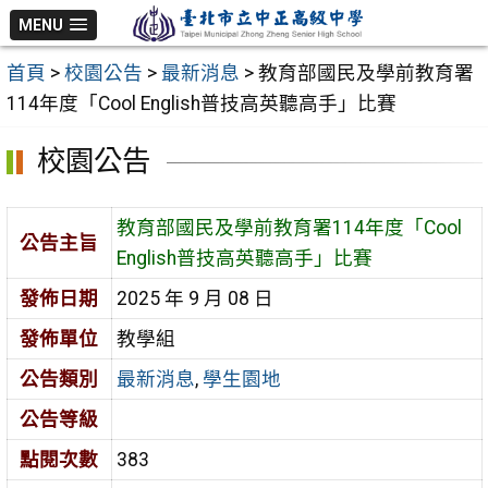
跳
MENU
至
首頁
>
校園公告
>
最新消息
>
教育部國民及學前教育署
主
114年度「Cool English普技高英聽高手」比賽
要
內
校園公告
容
區
教育部國民及學前教育署114年度「Cool
公告主旨
English普技高英聽高手」比賽
發佈日期
2025 年 9 月 08 日
發佈單位
教學組
公告類別
最新消息
,
學生園地
公告等級
點閱次數
383