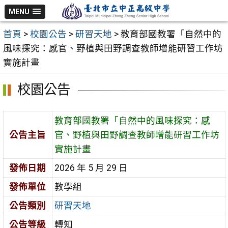
跳
MENU
至
首頁
>
校園公告
>
研習天地
>
教育部國教署「自然中的
主
風味探究：感官、野植與田野調查教師增能研習工作坊
要
實施計畫
內
容
校園公告
區
教育部國教署「自然中的風味探究：感
公告主旨
官、野植與田野調查教師增能研習工作坊
實施計畫
發佈日期
2026 年 5 月 29 日
發佈單位
教學組
公告類別
研習天地
公告等級
轉知