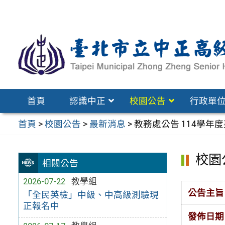
跳
至
主
要
內
容
區
首頁
認識中正
校園公告
行政單
首頁
>
校園公告
>
最新消息
>
教務處公告 114學年
校園
相關公告
2026-07-22
教學組
公告主旨
「全民英檢」中級、中高級測驗現
正報名中
發佈日期