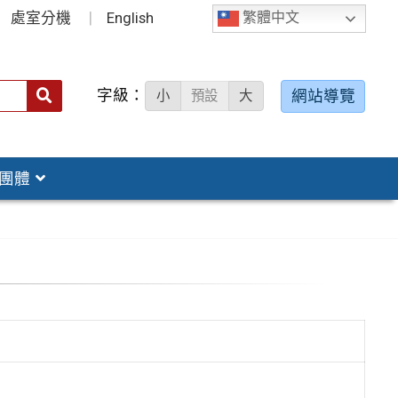
處室分機
English
繁體中文
字級：
送出
網站導覽
小
預設
大
搜
尋：
團體