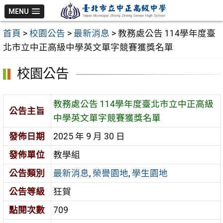
跳
MENU
至
首頁
>
校園公告
>
最新消息
>
教務處公告 114學年度臺
主
北市立中正高級中學英文單字競賽獲獎名單
要
內
校園公告
容
區
教務處公告 114學年度臺北市立中正高級
公告主旨
中學英文單字競賽獲獎名單
發佈日期
2025 年 9 月 30 日
發佈單位
教學組
公告類別
最新消息
,
榮譽園地
,
學生園地
公告等級
狂賀
點閱次數
709