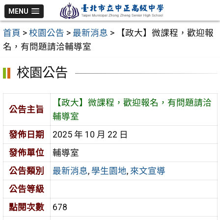
跳
MENU
至
首頁
>
校園公告
>
最新消息
>
【政大】微課程，歡迎報
主
名，有問題請洽輔導室
要
內
校園公告
容
區
【政大】微課程，歡迎報名，有問題請洽
公告主旨
輔導室
發佈日期
2025 年 10 月 22 日
發佈單位
輔導室
公告類別
最新消息
,
學生園地
,
來文宣導
公告等級
點閱次數
678