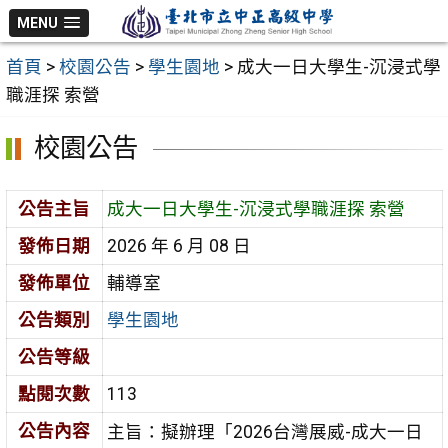
跳
MENU
至
首頁
>
校園公告
>
學生園地
>
成大一日大學生-沉浸式學
主
職涯探 索營
要
內
校園公告
容
區
公告主旨
成大一日大學生-沉浸式學職涯探 索營
發佈日期
2026 年 6 月 08 日
發佈單位
輔導室
公告類別
學生園地
公告等級
點閱次數
113
公告內容
主旨：擬辦理「2026台灣展威-成大一日