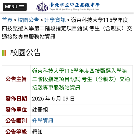
跳
MENU
至
首頁
>
校園公告
>
升學資訊
>
嶺東科技大學115學年度
主
四技甄選入學第二階段指定項目甄試 考生（含親友）交
要
通接駁專車服務站資訊
內
容
校園公告
區
嶺東科技大學115學年度四技甄選入學第
公告主旨
二階段指定項目甄試 考生（含親友）交通
接駁專車服務站資訊
發佈日期
2026 年 6 月 09 日
發佈單位
註冊組
公告類別
升學資訊
公告等級
轉知