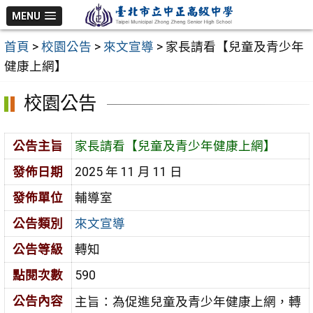
跳
MENU
至
首頁
>
校園公告
>
來文宣導
>
家長請看【兒童及青少年
主
健康上網】
要
內
校園公告
容
區
公告主旨
家長請看【兒童及青少年健康上網】
發佈日期
2025 年 11 月 11 日
發佈單位
輔導室
公告類別
來文宣導
公告等級
轉知
點閱次數
590
公告內容
主旨：為促進兒童及青少年健康上網，轉