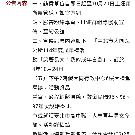
公告內容
一、請貴單位自即日起至10月20日止運用
所屬管道，如官方網
站、臉書粉絲專頁、LINE群組等協助宣
傳，至紉公誼。
二、宣傳訊息內容如下：「臺北市大同區
公所114年度成年禮活
動「笑著長大：我的成年喜劇」，訂於11
4年10月24日
（五）下午2時假大同行政中心6樓大禮堂
舉辦，活動獎品
豐富，過程輕鬆溫馨，敬邀民國95、96、
97年次設籍臺北
市或就讀臺北市高中職、大專青年男女參
加。活動詳情請
參閱活動海報及報名表，洽詢電話(02)25