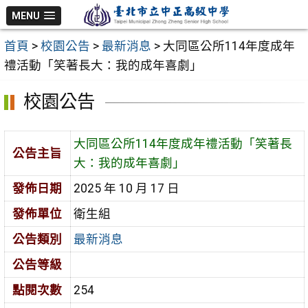
跳
MENU
至
首頁
>
校園公告
>
最新消息
>
大同區公所114年度成年
主
禮活動「笑著長大：我的成年喜劇」
要
內
校園公告
容
區
大同區公所114年度成年禮活動「笑著長
公告主旨
大：我的成年喜劇」
發佈日期
2025 年 10 月 17 日
發佈單位
衛生組
公告類別
最新消息
公告等級
點閱次數
254