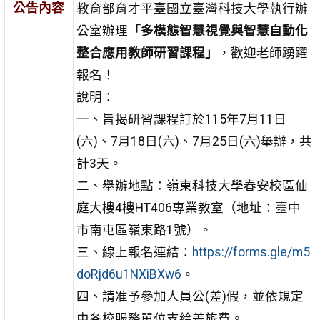
公告內容
教育部育才平臺國立臺灣科技大學執行辦
公室辦理
「多模態智慧視覺與智慧自動化
整合應用教師研習課程」
，歡迎老師踴躍
報名！
說明：
一、旨揭研習課程訂於115年7月11日
(六)、7月18日(六)、7月25日(六)舉辦，共
計3天。
二、舉辦地點：嶺東科技大學春安校區仙
庭大樓4樓HT406專業教室（地址：臺中
市南屯區嶺東路1號）。
三、線上報名連結：
https://forms.gle/m5
doRjd6u1NXiBXw6
。
四、請准予參加人員公(差)假，並依規定
由各校服務單位支給差旅費。