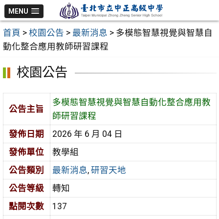
跳
MENU
至
首頁
>
校園公告
>
最新消息
>
多模態智慧視覺與智慧自
主
動化整合應用教師研習課程
要
內
校園公告
容
區
多模態智慧視覺與智慧自動化整合應用教
公告主旨
師研習課程
發佈日期
2026 年 6 月 04 日
發佈單位
教學組
公告類別
最新消息
,
研習天地
公告等級
轉知
點閱次數
137