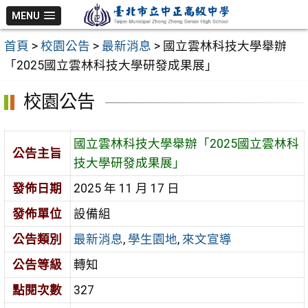
跳
MENU
至
首頁
>
校園公告
>
最新消息
>
國立雲林科技大學舉辦
主
「2025國立雲林科技大學研發成果展」
要
內
校園公告
容
區
國立雲林科技大學舉辦「2025國立雲林科
公告主旨
技大學研發成果展」
發佈日期
2025 年 11 月 17 日
發佈單位
設備組
公告類別
最新消息
,
學生園地
,
來文宣導
公告等級
轉知
點閱次數
327