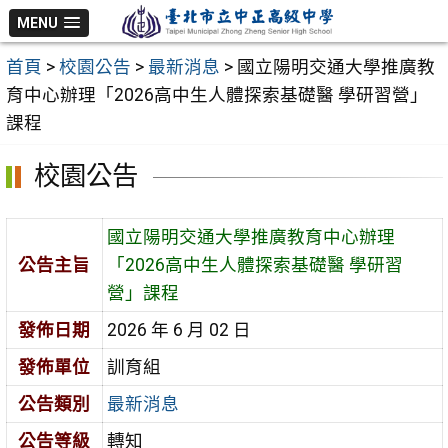
跳
MENU
至
首頁
>
校園公告
>
最新消息
>
國立陽明交通大學推廣教
主
育中心辦理「2026高中生人體探索基礎醫 學研習營」
要
課程
內
容
校園公告
區
國立陽明交通大學推廣教育中心辦理
公告主旨
「2026高中生人體探索基礎醫 學研習
營」課程
發佈日期
2026 年 6 月 02 日
發佈單位
訓育組
公告類別
最新消息
公告等級
轉知