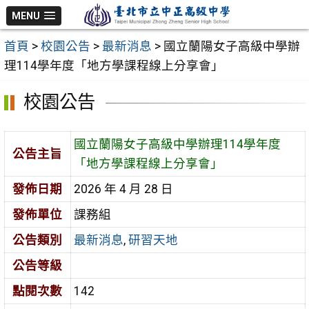
跳
MENU
至
首頁
>
校園公告
>
最新消息
>
國立蘭陽女子高級中學辦
主
理114學年度「地方學課程線上分享會」
要
內
校園公告
容
區
國立蘭陽女子高級中學辦理114學年度
公告主旨
「地方學課程線上分享會」
發佈日期
2026 年 4 月 28 日
發佈單位
課務組
公告類別
最新消息
,
研習天地
公告等級
點閱次數
142