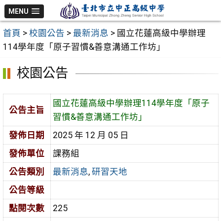
跳
MENU
至
首頁
>
校園公告
>
最新消息
>
國立花蓮高級中學辦理
主
114學年度「原子習慣&善意溝通工作坊」
要
內
校園公告
容
區
國立花蓮高級中學辦理114學年度「原子
公告主旨
習慣&善意溝通工作坊」
發佈日期
2025 年 12 月 05 日
發佈單位
課務組
公告類別
最新消息
,
研習天地
公告等級
點閱次數
225