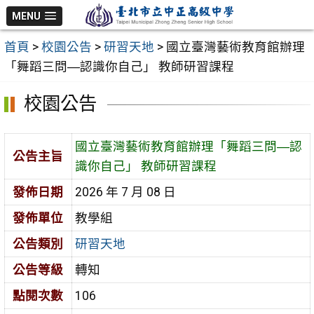
跳
MENU
至
首頁
>
校園公告
>
研習天地
>
國立臺灣藝術教育館辦理
主
「舞蹈三問―認識你自己」 教師研習課程
要
內
校園公告
容
區
國立臺灣藝術教育館辦理「舞蹈三問―認
公告主旨
識你自己」 教師研習課程
發佈日期
2026 年 7 月 08 日
發佈單位
教學組
公告類別
研習天地
公告等級
轉知
點閱次數
106