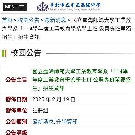
跳
MENU
至
首頁
>
校園公告
>
最新消息
>
國立臺灣師範大學工業教
主
育學系「114學年度工業教育學系學士班 公費專班單獨
要
招生」招生資訊
內
容
校園公告
區
國立臺灣師範大學工業教育學系「114學
公告主旨
年度工業教育學系學士班 公費專班單獨招
生」招生資訊
發佈日期
2025 年 2 月 19 日
發佈單位
註冊組
公告類別
最新消息
,
升學資訊
公告等級