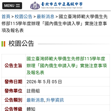
跳
MENU
至
首頁
>
校園公告
>
最新消息
>
國立臺灣師範大學僑生先
主
修部115學年度辦理「國內僑生申請入學」實施注意事
要
項及報名表
內
容
校園公告
區
國立臺灣師範大學僑生先修部115學年度
公告主旨
辦理「國內僑生申請入學」實施注意事項
及報名表
發佈日期
2026 年 5 月 05 日
發佈單位
註冊組
公告類別
最新消息
,
升學資訊
公告等級
轉知