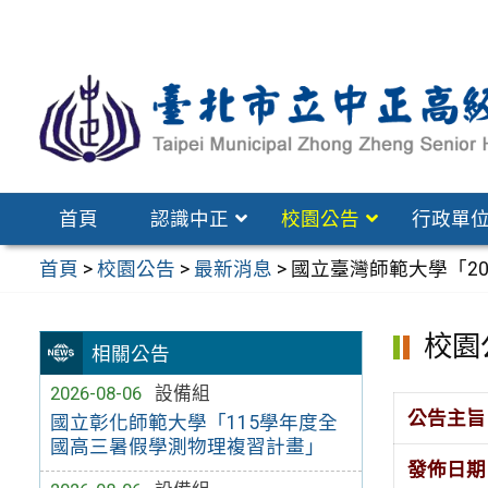
跳
至
主
要
內
容
區
首頁
認識中正
校園公告
行政單
首頁
>
校園公告
>
最新消息
>
國立臺灣師範大學「2
校園
相關公告
2026-08-06
設備組
公告主旨
國立彰化師範大學「115學年度全
國高三暑假學測物理複習計畫」
發佈日期