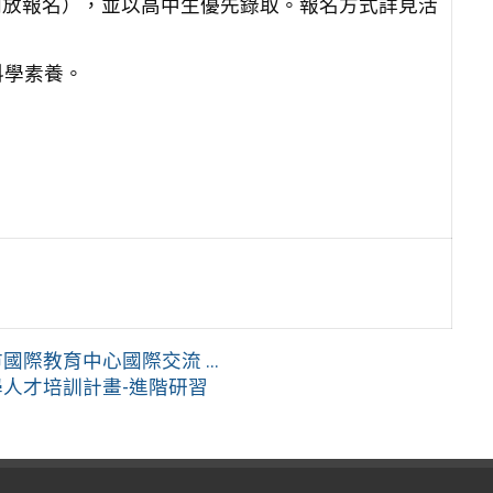
時開放報名），並以高中生優先錄取。報名方式詳見活
科學素養。
際教育中心國際交流 ...
學人才培訓計畫-進階研習