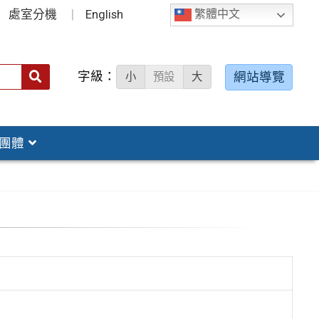
處室分機
English
繁體中文
字級：
送出
網站導覽
小
預設
大
搜
尋：
團體