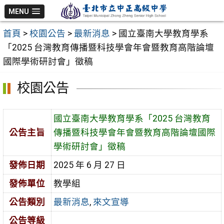
跳
MENU
至
首頁
>
校園公告
>
最新消息
>
國立臺南大學教育學系
主
「2025 台灣教育傳播暨科技學會年會暨教育高階論壇
要
國際學術研討會」徵稿
內
容
校園公告
區
國立臺南大學教育學系「2025 台灣教育
公告主旨
傳播暨科技學會年會暨教育高階論壇國際
學術研討會」徵稿
發佈日期
2025 年 6 月 27 日
發佈單位
教學組
公告類別
最新消息
,
來文宣導
公告等級