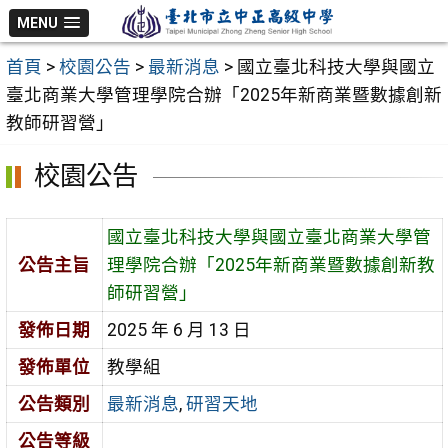
跳
MENU
至
首頁
>
校園公告
>
最新消息
>
國立臺北科技大學與國立
主
臺北商業大學管理學院合辦「2025年新商業暨數據創新
要
教師研習營」
內
容
校園公告
區
國立臺北科技大學與國立臺北商業大學管
公告主旨
理學院合辦「2025年新商業暨數據創新教
師研習營」
發佈日期
2025 年 6 月 13 日
發佈單位
教學組
公告類別
最新消息
,
研習天地
公告等級