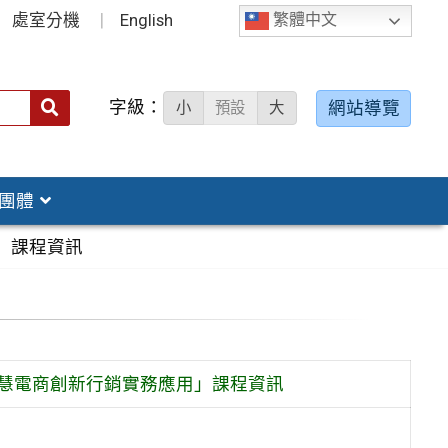
處室分機
English
繁體中文
字級：
送出
網站導覽
小
預設
大
搜
尋：
團體
」課程資訊
智慧電商創新行銷實務應用」課程資訊