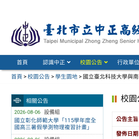
跳
至
主
要
內
容
區
首頁
認識中正
校園公告
行政單
首頁
>
校園公告
>
學生園地
>
國立臺北科技大學與南
校園
相關公告
2026-08-06
設備組
公告主旨
國立彰化師範大學「115學年度全
國高三暑假學測物理複習計畫」
發佈日期