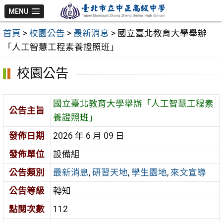
跳
MENU
至
首頁
>
校園公告
>
最新消息
>
國立臺北教育大學舉辦
主
「人工智慧工程素養證照班」
要
內
校園公告
容
區
國立臺北教育大學舉辦「人工智慧工程素
公告主旨
養證照班」
發佈日期
2026 年 6 月 09 日
發佈單位
設備組
公告類別
最新消息
,
研習天地
,
學生園地
,
來文宣導
公告等級
轉知
點閱次數
112