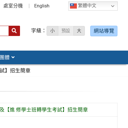
處室分機
English
繁體中文
字級：
送出
網站導覽
小
預設
大
搜
尋：
團體
考試】招生簡章
及【進 修學士班轉學生考試】招生簡章