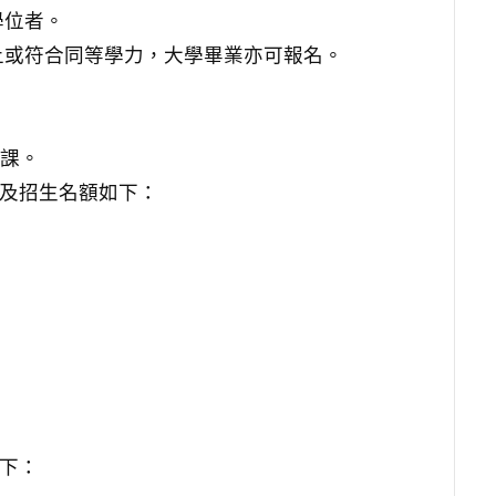
學位者。
上或符合同等學力，大學畢業亦可報名。
上課。
程及招生名額如下：
如下：