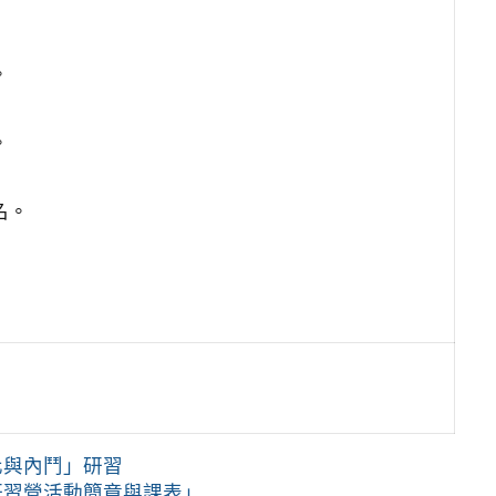
。
。
。
名。
化與內鬥」研習
研習營活動簡章與課表」