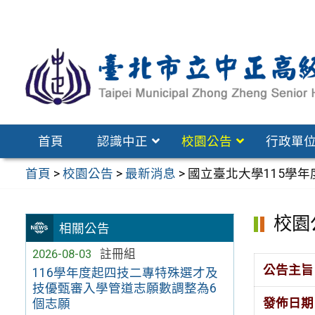
跳
至
主
要
內
容
區
首頁
認識中正
校園公告
行政單
首頁
>
校園公告
>
最新消息
>
國立臺北大學115學
校園
相關公告
2026-08-03
註冊組
公告主旨
116學年度起四技二專特殊選才及
技優甄審入學管道志願數調整為6
發佈日期
個志願