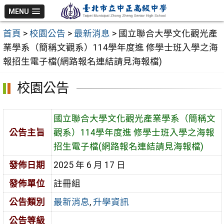
跳
MENU
至
首頁
>
校園公告
>
最新消息
>
國立聯合大學文化觀光產
主
業學系（簡稱文觀系）114學年度進 修學士班入學之海
要
報招生電子檔(網路報名連結請見海報檔)
內
容
校園公告
區
國立聯合大學文化觀光產業學系（簡稱文
公告主旨
觀系）114學年度進 修學士班入學之海報
招生電子檔(網路報名連結請見海報檔)
發佈日期
2025 年 6 月 17 日
發佈單位
註冊組
公告類別
最新消息
,
升學資訊
公告等級