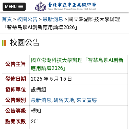
跳
MENU
至
首頁
>
校園公告
>
最新消息
>
國立澎湖科技大學辦理
主
「智慧島嶼AI創新應用論壇2026」
要
內
校園公告
容
區
國立澎湖科技大學辦理「智慧島嶼AI創新
公告主旨
應用論壇2026」
發佈日期
2026 年 5 月 15 日
發佈單位
設備組
公告類別
最新消息
,
研習天地
,
來文宣導
公告等級
轉知
點閱次數
201