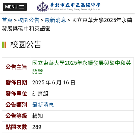
跳
MENU
至
首頁
>
校園公告
>
最新消息
>
國立東華大學2025年永續
主
發展與碳中和英語營
要
內
校園公告
容
區
國立東華大學2025年永續發展與碳中和英
公告主旨
語營
發佈日期
2025 年 6 月 16 日
發佈單位
訓育組
公告類別
最新消息
公告等級
轉知
點閱次數
289