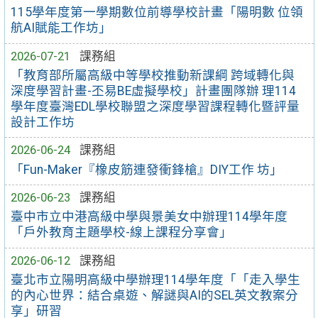
115學年度第一學期數位前導學校計畫「陽明數 位領
航AI賦能工作坊」
2026-07-21
課務組
「教育部所屬高級中等學校推動新課綱 跨域轉化與
深度學習計畫-丕易BE虛擬學校」計畫團隊辦 理114
學年度臺灣EDL學校聯盟之深度學習課程轉化暨評量
設計工作坊
2026-06-24
課務組
「Fun-Maker『橡皮筋連發衝鋒槍』DIY工作 坊」
2026-06-23
課務組
臺中市立中港高級中學與景美女中辦理114學年度
「戶外教育主題學校-線上課程分享會」
2026-06-12
課務組
臺北市立陽明高級中學辦理114學年度「「走入學生
的內心世界：結合桌遊、解謎與AI的SEL英文教案分
享」研習