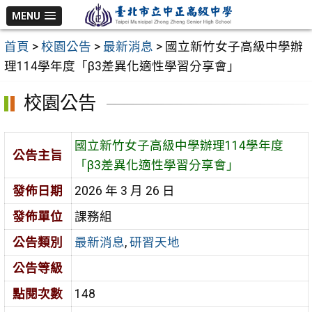
跳
MENU
至
首頁
>
校園公告
>
最新消息
>
國立新竹女子高級中學辦
主
理114學年度「β3差異化適性學習分享會」
要
內
校園公告
容
區
國立新竹女子高級中學辦理114學年度
公告主旨
「β3差異化適性學習分享會」
發佈日期
2026 年 3 月 26 日
發佈單位
課務組
公告類別
最新消息
,
研習天地
公告等級
點閱次數
148