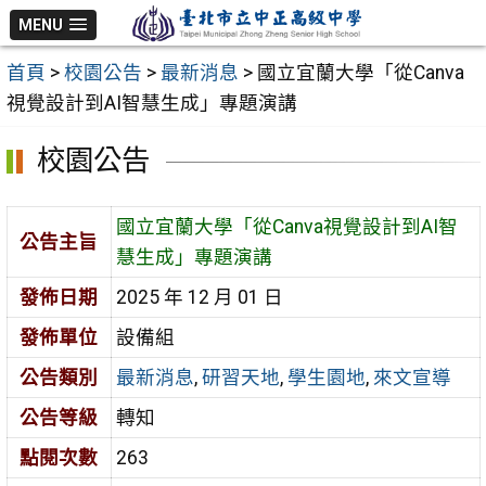
跳
MENU
至
首頁
>
校園公告
>
最新消息
>
國立宜蘭大學「從Canva
主
視覺設計到AI智慧生成」專題演講
要
內
校園公告
容
區
國立宜蘭大學「從Canva視覺設計到AI智
公告主旨
慧生成」專題演講
發佈日期
2025 年 12 月 01 日
發佈單位
設備組
公告類別
最新消息
,
研習天地
,
學生園地
,
來文宣導
公告等級
轉知
點閱次數
263