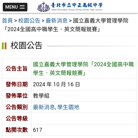
跳
MENU
至
首頁
>
校園公告
>
最新消息
>
國立嘉義大學管理學院
主
「2024全國高中職學生．英文簡報競賽」
要
內
校園公告
容
區
國立嘉義大學管理學院「2024全國高中職
公告主旨
學生．英文簡報競賽」
發佈日期
2024 年 10 月 16 日
發佈單位
教學組
公告類別
最新消息
,
學生園地
公告等級
點閱次數
617