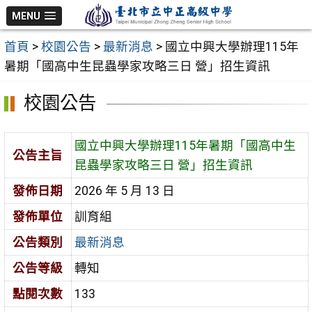
跳
MENU
至
首頁
>
校園公告
>
最新消息
>
國立中興大學辦理115年
主
暑期「國高中生昆蟲學家攻略三日 營」招生資訊
要
內
校園公告
容
區
國立中興大學辦理115年暑期「國高中生
公告主旨
昆蟲學家攻略三日 營」招生資訊
發佈日期
2026 年 5 月 13 日
發佈單位
訓育組
公告類別
最新消息
公告等級
轉知
點閱次數
133