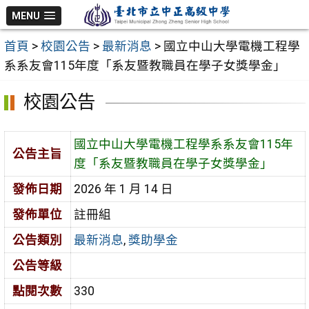
跳
MENU
至
首頁
>
校園公告
>
最新消息
>
國立中山大學電機工程學
主
系系友會115年度「系友暨教職員在學子女獎學金」
要
內
校園公告
容
區
國立中山大學電機工程學系系友會115年
公告主旨
度「系友暨教職員在學子女獎學金」
發佈日期
2026 年 1 月 14 日
發佈單位
註冊組
公告類別
最新消息
,
獎助學金
公告等級
點閱次數
330