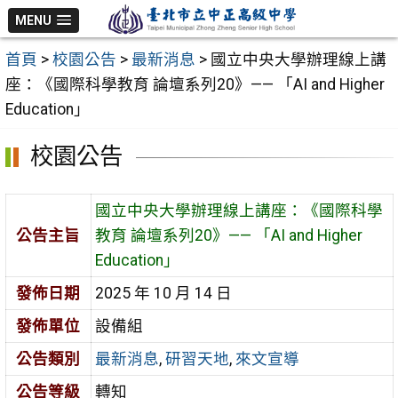
跳
MENU
至
首頁
>
校園公告
>
最新消息
>
國立中央大學辦理線上講
主
座：《國際科學教育 論壇系列20》—— 「AI and Higher
要
Education」
內
容
校園公告
區
國立中央大學辦理線上講座：《國際科學
公告主旨
教育 論壇系列20》—— 「AI and Higher
Education」
發佈日期
2025 年 10 月 14 日
發佈單位
設備組
公告類別
最新消息
,
研習天地
,
來文宣導
公告等級
轉知