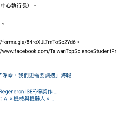
題中心執行長）。
）。
.gle/84roXJLTmToSo2Yd6。
ebook.com/TaiwanTopScienceStudentPr
除了淨零，我們更需要調適」海報
ron ISEF)得獎作 ...
× 機械與機器人 × ...