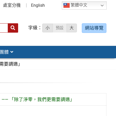
處室分機
English
繁體中文
字級：
送出
網站導覽
小
預設
大
搜
尋：
團體
更需要調適」
—— 「除了淨零，我們更需要調適」