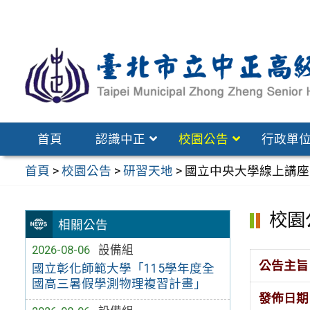
跳
至
主
要
內
容
區
首頁
認識中正
校園公告
行政單
首頁
>
校園公告
>
研習天地
>
國立中央大學線上講座
校園
相關公告
2026-08-06
設備組
公告主旨
國立彰化師範大學「115學年度全
國高三暑假學測物理複習計畫」
發佈日期