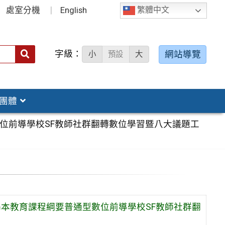
處室分機
English
繁體中文
字級：
送出
網站導覽
小
預設
大
搜
尋：
團體
數位前導學校SF教師社群翻轉數位學習暨八大議題工
基本教育課程綱要普通型數位前導學校SF教師社群翻