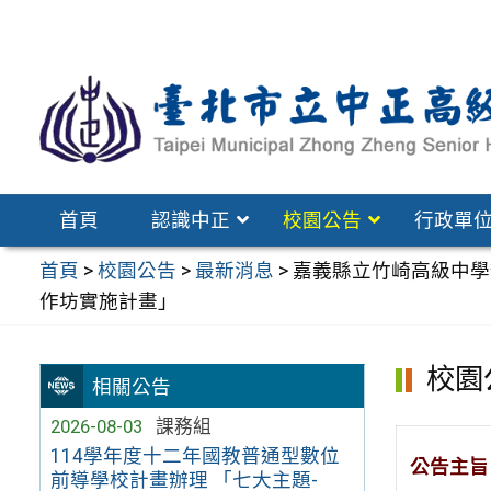
跳
至
主
要
內
容
區
首頁
認識中正
校園公告
行政單
首頁
>
校園公告
>
最新消息
>
嘉義縣立竹崎高級中學
作坊實施計畫」
校園
相關公告
2026-08-03
課務組
114學年度十二年國教普通型數位
公告主旨
前導學校計畫辦理 「七大主題-