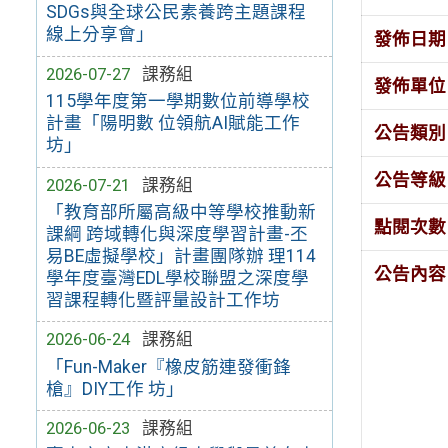
SDGs與全球公民素養跨主題課程
線上分享會」
發佈日期
2026-07-27
課務組
發佈單位
115學年度第一學期數位前導學校
計畫「陽明數 位領航AI賦能工作
公告類別
坊」
公告等級
2026-07-21
課務組
「教育部所屬高級中等學校推動新
點閱次數
課綱 跨域轉化與深度學習計畫-丕
易BE虛擬學校」計畫團隊辦 理114
公告內容
學年度臺灣EDL學校聯盟之深度學
習課程轉化暨評量設計工作坊
2026-06-24
課務組
「Fun-Maker『橡皮筋連發衝鋒
槍』DIY工作 坊」
2026-06-23
課務組