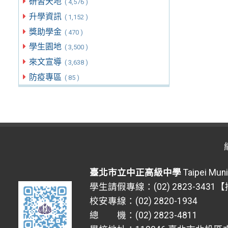
研習天地
( 4,576 )
升學資訊
( 1,152 )
獎助學金
( 470 )
學生園地
( 3,500 )
來文宣導
( 3,638 )
防疫專區
( 85 )
臺北市立中正高級中學
Taipei Muni
學生請假專線：(02) 2823-3431
校安專線：(02) 2820-1934
總 機：(02) 2823-4811