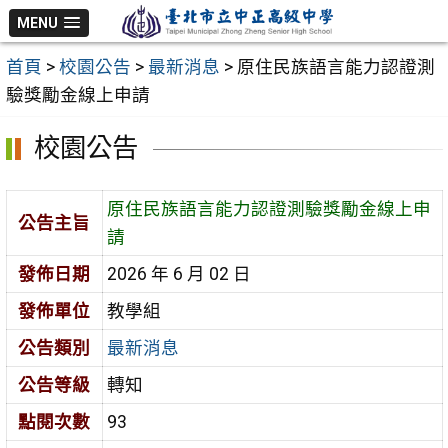
跳
MENU
至
首頁
>
校園公告
>
最新消息
>
原住民族語言能力認證測
主
驗獎勵金線上申請
要
內
校園公告
容
區
原住民族語言能力認證測驗獎勵金線上申
公告主旨
請
發佈日期
2026 年 6 月 02 日
發佈單位
教學組
公告類別
最新消息
公告等級
轉知
點閱次數
93